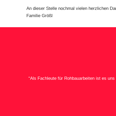
An dieser Stelle nochmal vielen herzlichen Da
Familie Größl
“Als Fachleute für Rohbauarbeiten ist es un