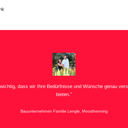
nk
s wichtig, dass wir Ihre Bedürfnisse und Wünsche genau v
bieten.”
Bauunternehmen Familie Lengle, Moosthenning